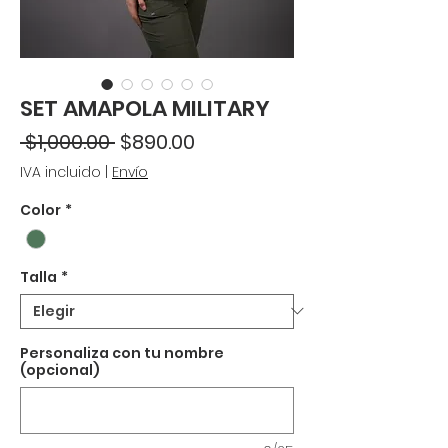
SET AMAPOLA MILITARY
Precio
Precio
 $1,000.00 
$890.00
de
IVA incluido
|
Envío
oferta
Color
*
Talla
*
Personaliza con tu nombre
(opcional)