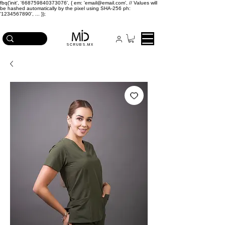
fbq('init', '668759840373076', { em: 'email@email.com', // Values will
be hashed automatically by the pixel using SHA-256 ph:
'1234567890', ... });
ICA EN COMPRAS MAYORES A $2,500
SCRUBS.MX