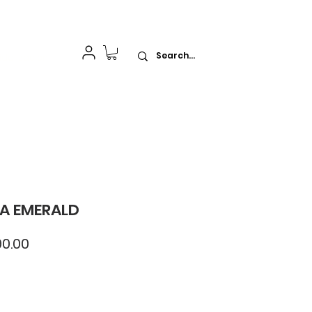
idelización
A EMERALD
cio
Precio
0.00
de
oferta