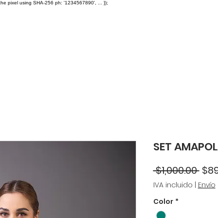
the pixel using SHA-256 ph: '1234567890', ... });
A $2,500
Caps
Facturación
Distribuidores
Ayuda
F
SET AMAPOL
Pre
 $1,000.00 
$89
IVA incluido
|
Envío
Color
*