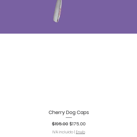
Cherry Dog Caps
Vista rápida
Precio
Precio de oferta
$195.00
$175.00
IVA incluido
|
Envío