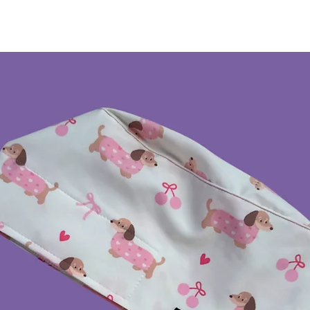
Limpieza profe
No remojar ni