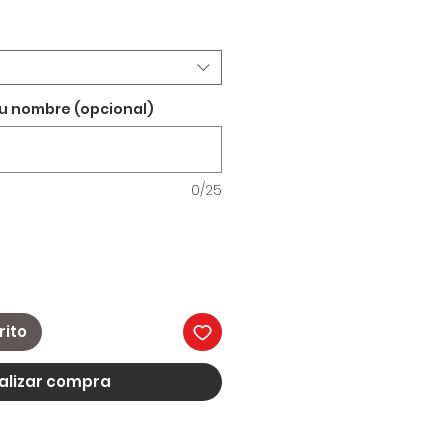
tu nombre (opcional)
0/25
rito
alizar compra