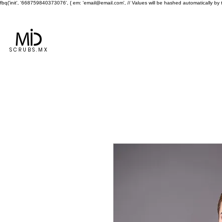
fbq('init', '668759840373076', { em: 'email@email.com', // Values will be hashed automatically by 
ENVÍO GRATIS A TODA LA REPÚBLICA EN COMPRAS MAYORES 
Inicio
Dama
Caballero
SCRUBS.MX