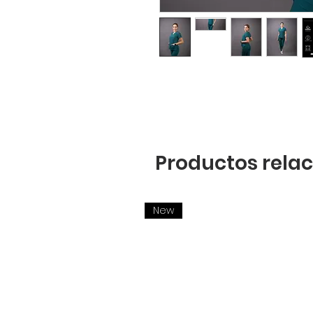
Productos rela
New