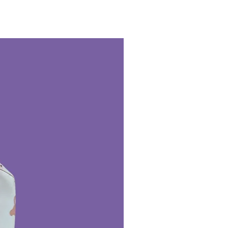
sional en seco.
 almacenar en húmedo.