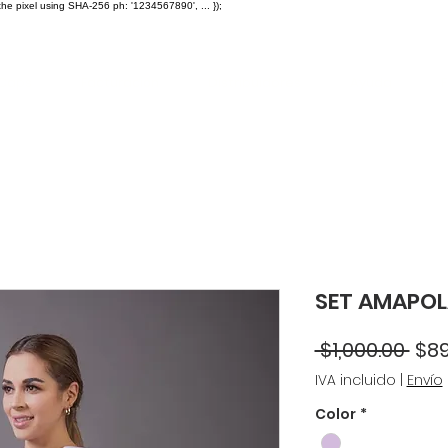
the pixel using SHA-256 ph: '1234567890', ... });
A $2,500
Caps
Facturación
Distribuidores
Ayuda
F
SET AMAPOL
Pre
 $1,000.00 
$89
IVA incluido
|
Envío
Color
*