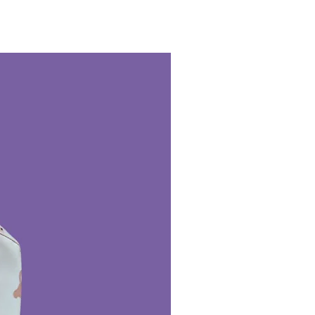
sional en seco.
 almacenar en húmedo.