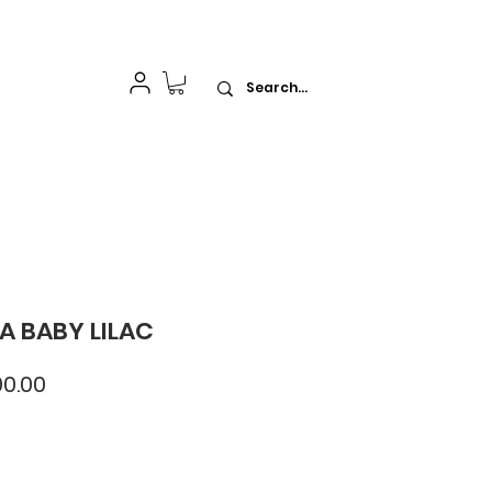
idelización
A BABY LILAC
cio
Precio
0.00
de
oferta