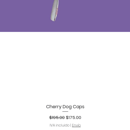
Cherry Dog Caps
Vista rápida
Precio
Precio de oferta
$195.00
$175.00
IVA incluido
|
Envío