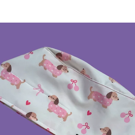
Limpieza profe
No remojar ni