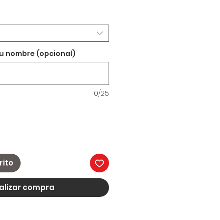
tu nombre (opcional)
0/25
rito
alizar compra