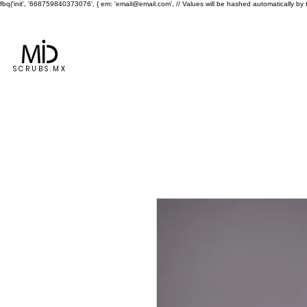
fbq('init', '668759840373076', { em: 'email@email.com', // Values will be hashed automatically by 
ENVÍO GRATIS A TODA LA REPÚBLICA EN COMPRAS MAYORES 
Inicio
Dama
Caballero
SCRUBS.MX