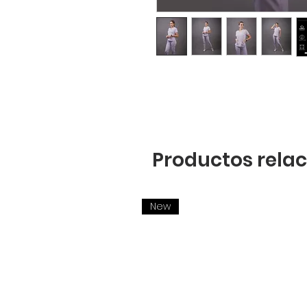
Productos rela
New