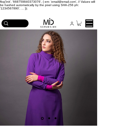
fbq('init', '668759840373076', { em: 'email@email.com', // Values will
be hashed automatically by the pixel using SHA-256 ph:
'1234567890', ... });
ICA EN COMPRAS MAYORES A $2,500
SCRUBS.MX