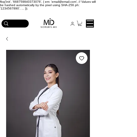
fbq('init', '668759840373076', { em: 'email@email.com', // Values will
be hashed automatically by the pixel using SHA-256 ph:
'1234567890', ... });
ICA EN COMPRAS MAYORES A $2,500
SCRUBS.MX