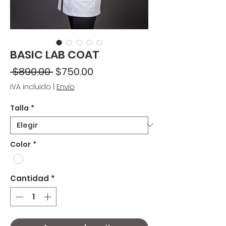
BASIC LAB COAT
Precio
Precio
 $890.00 
$750.00
de
IVA incluido
|
Envío
oferta
Talla
*
Color
*
Cantidad
*