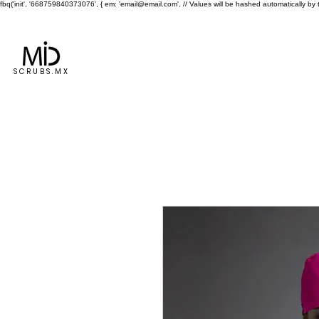
fbq('init', '668759840373076', { em: 'email@email.com', // Values will be hashed automatically by 
ENVÍO GRATIS A TODA LA REPÚBLICA EN COMPRAS MAYORES 
Inicio
Dama
Caballero
SCRUBS.MX