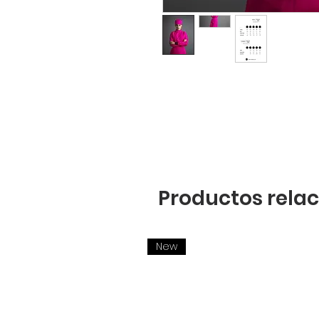
Productos rela
New