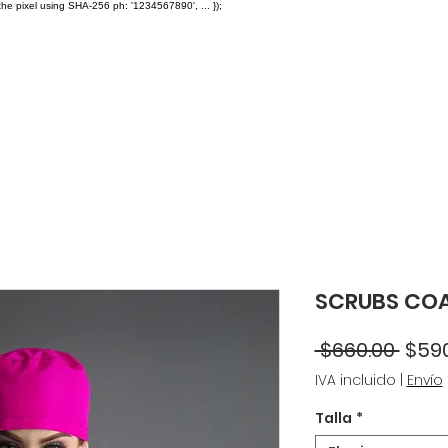
the pixel using SHA-256 ph: '1234567890', ... });
A $2,500
Caps
Facturación
Distribuidores
Ayuda
F
SCRUBS COA
Prec
 $660.00 
$590
IVA incluido
|
Envío
Talla
*