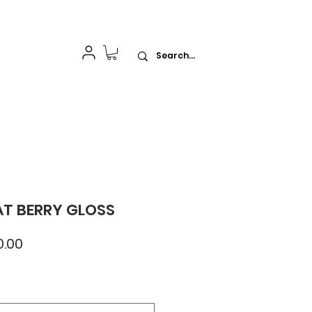
idelización
T BERRY GLOSS
io
Precio
.00
de
oferta