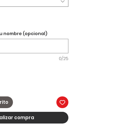
tu nombre (opcional)
0/25
rito
alizar compra