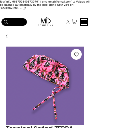
fbq('init', '668759840373076', { em: 'email@email.com', // Values will
be hashed automatically by the pixel using SHA-256 ph:
'1234567890', ... });
ICA EN COMPRAS MAYORES A $2,500
SCRUBS.MX