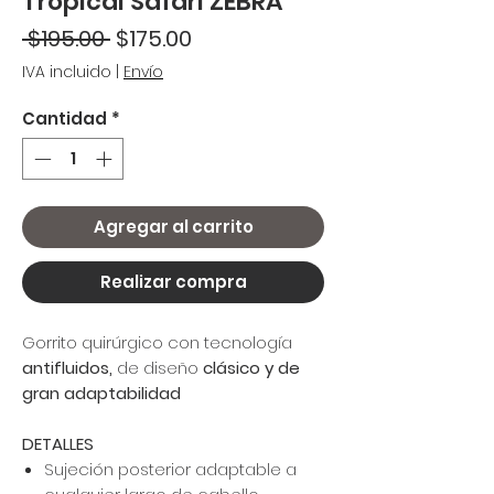
Tropical Safari ZEBRA
Precio
Precio
 $195.00 
$175.00
de
IVA incluido
|
Envío
oferta
Cantidad
*
Agregar al carrito
Realizar compra
Gorrito quirúrgico con tecnología
antifluidos,
de diseño
clásico
y de
gran adaptabilidad
DETALLES
Sujeción posterior adaptable a