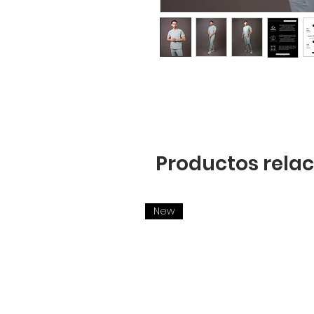
Productos rela
New