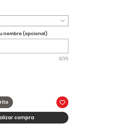
tu nombre (opcional)
0/25
rito
alizar compra