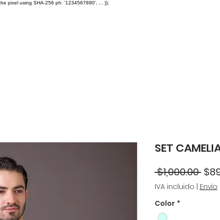
the pixel using SHA-256 ph: '1234567890', ... });
A $2,500
Caps
Facturación
Distribuidores
Ayuda
F
SET CAMELIA
Pre
 $1,000.00 
$89
IVA incluido
|
Envío
Color
*