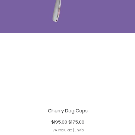
Cherry Dog Caps
Vista rápida
Precio
Precio de oferta
$195.00
$175.00
IVA incluido
|
Envío