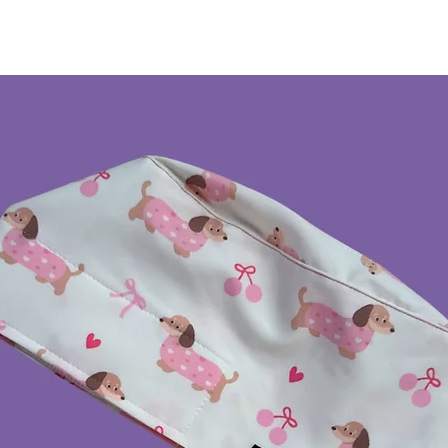
Limpieza profe
No remojar ni