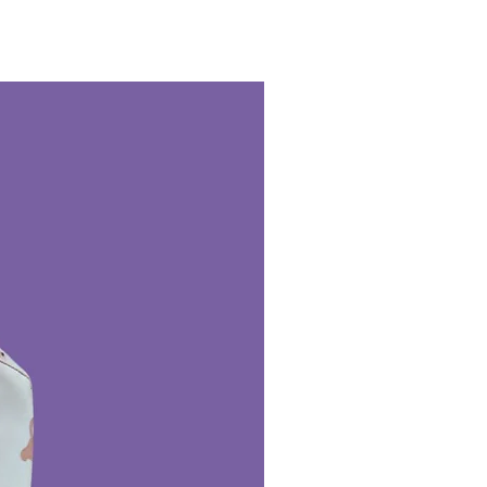
sional en seco.
 almacenar en húmedo.