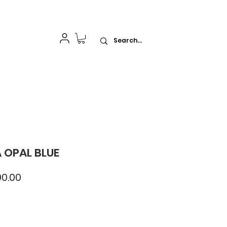
idelización
 OPAL BLUE
cio
Precio
0.00
de
oferta