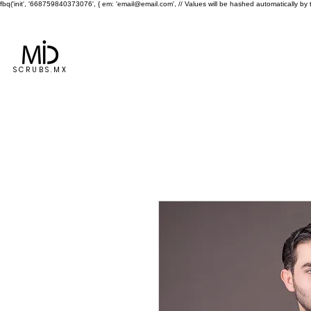
fbq('init', '668759840373076', { em: 'email@email.com', // Values will be hashed automatically by 
ENVÍO GRATIS A TODA LA REPÚBLICA EN COMPRAS MAYORES 
Inicio
Dama
Caballero
SCRUBS.MX