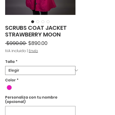
SCRUBS COAT JACKET
STRAWBERRY MOON
Precio
Precio
 $990.00 
$890.00
de
IVA incluido
|
Envío
oferta
Talla
*
Color
*
Personaliza con tu nombre
(opcional)