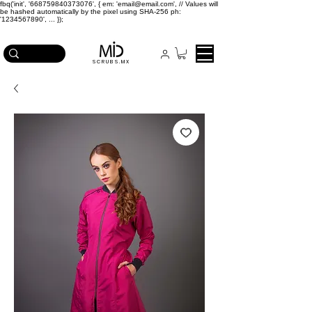
fbq('init', '668759840373076', { em: 'email@email.com', // Values will
be hashed automatically by the pixel using SHA-256 ph:
'1234567890', ... });
ICA EN COMPRAS MAYORES A $2,500
SCRUBS.MX